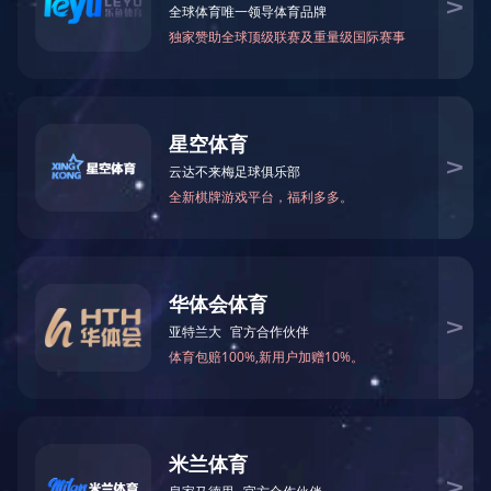
热镀锌加工
/ 20220218162812603