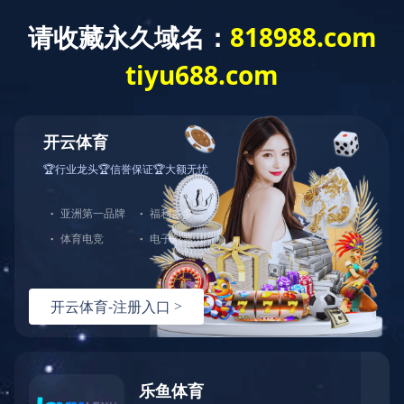
开云手机web版登录入口
欢迎访问 开云手机web版登录入口-开云(中国) 官方网站
开云手
登录
(