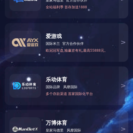
开云手机web
版登录入口-开
云(中国)
PRODUCTS
热镀锌加工
标志杆系列
电缆桥架系列
格栅系列