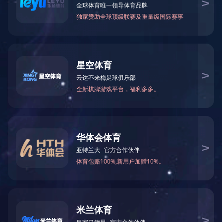
设备工艺
/ 20220218162812531